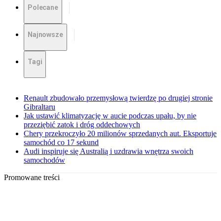
Polecane
Najnowsze
Tagi
Renault zbudowało przemysłową twierdzę po drugiej stronie
Gibraltaru
Jak ustawić klimatyzację w aucie podczas upału, by nie
przeziębić zatok i dróg oddechowych
Chery przekroczyło 20 milionów sprzedanych aut. Eksportuje
samochód co 17 sekund
Audi inspiruje się Australią i uzdrawia wnętrza swoich
samochodów
Promowane treści