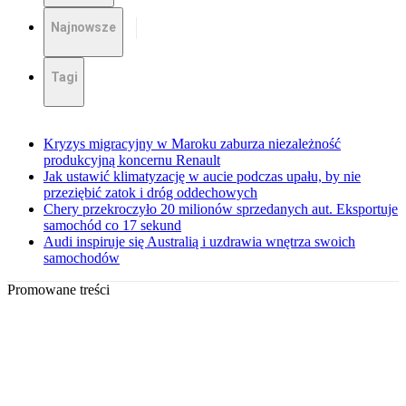
Najnowsze
Tagi
Kryzys migracyjny w Maroku zaburza niezależność
produkcyjną koncernu Renault
Jak ustawić klimatyzację w aucie podczas upału, by nie
przeziębić zatok i dróg oddechowych
Chery przekroczyło 20 milionów sprzedanych aut. Eksportuje
samochód co 17 sekund
Audi inspiruje się Australią i uzdrawia wnętrza swoich
samochodów
Promowane treści