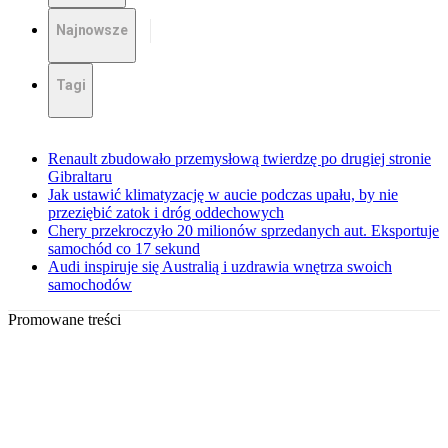
Najnowsze
Tagi
Renault zbudowało przemysłową twierdzę po drugiej stronie
Gibraltaru
Jak ustawić klimatyzację w aucie podczas upału, by nie
przeziębić zatok i dróg oddechowych
Chery przekroczyło 20 milionów sprzedanych aut. Eksportuje
samochód co 17 sekund
Audi inspiruje się Australią i uzdrawia wnętrza swoich
samochodów
Promowane treści