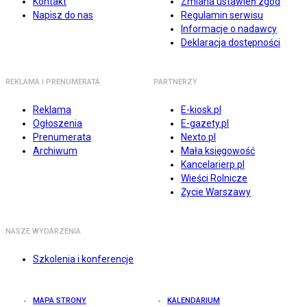
Kontakt
Zmiana ustawień zgód
Napisz do nas
Regulamin serwisu
Informacje o nadawcy
Deklaracja dostępności
REKLAMA I PRENUMERATA
PARTNERZY
Reklama
E-kiosk.pl
Ogłoszenia
E-gazety.pl
Prenumerata
Nexto.pl
Archiwum
Mała księgowość
Kancelarierp.pl
Wieści Rolnicze
Życie Warszawy
NASZE WYDARZENIA
Szkolenia i konferencje
MAPA STRONY
KALENDARIUM