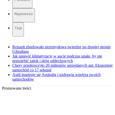
Najnowsze
Tagi
Renault zbudowało przemysłową twierdzę po drugiej stronie
Gibraltaru
Jak ustawić klimatyzację w aucie podczas upału, by nie
przeziębić zatok i dróg oddechowych
Chery przekroczyło 20 milionów sprzedanych aut. Eksportuje
samochód co 17 sekund
Audi inspiruje się Australią i uzdrawia wnętrza swoich
samochodów
Promowane treści