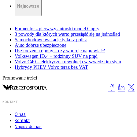
Najnowsze
Formentor - pierwszy autorski model Cupry
3 powody dla których warto przesiąść się na jednoślad
Samochodowe wakacje tylko z polisą
Auto dobrze ubezpieczone
Uszkodzenia opony – czy warto je naprawiać?
Volkswagen ID.4 – rodzinny SUV na prąd
Volvo C40 – elektryczna rewolucja w szwedzkim stylu
Hybrydy PHEV Volvo teraz bez VAT
Promowane treści
KONTAKT
O nas
Kontakt
Napisz do nas