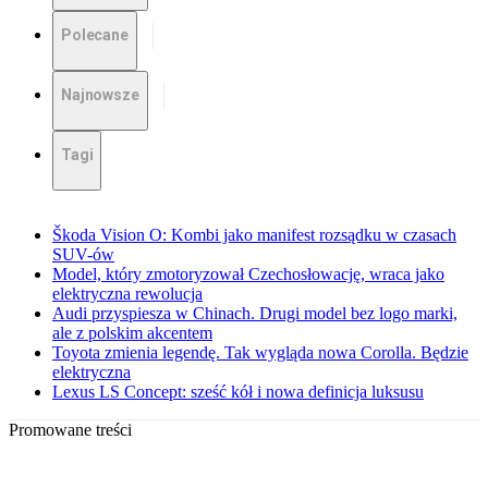
Polecane
Najnowsze
Tagi
Škoda Vision O: Kombi jako manifest rozsądku w czasach
SUV-ów
Model, który zmotoryzował Czechosłowację, wraca jako
elektryczna rewolucja
Audi przyspiesza w Chinach. Drugi model bez logo marki,
ale z polskim akcentem
Toyota zmienia legendę. Tak wygląda nowa Corolla. Będzie
elektryczna
Lexus LS Concept: sześć kół i nowa definicja luksusu
Promowane treści