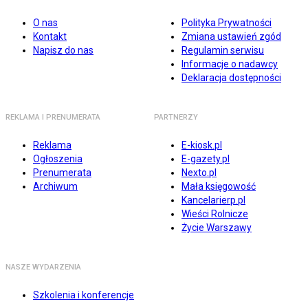
O nas
Polityka Prywatności
Kontakt
Zmiana ustawień zgód
Napisz do nas
Regulamin serwisu
Informacje o nadawcy
Deklaracja dostępności
REKLAMA I PRENUMERATA
PARTNERZY
Reklama
E-kiosk.pl
Ogłoszenia
E-gazety.pl
Prenumerata
Nexto.pl
Archiwum
Mała księgowość
Kancelarierp.pl
Wieści Rolnicze
Życie Warszawy
NASZE WYDARZENIA
Szkolenia i konferencje