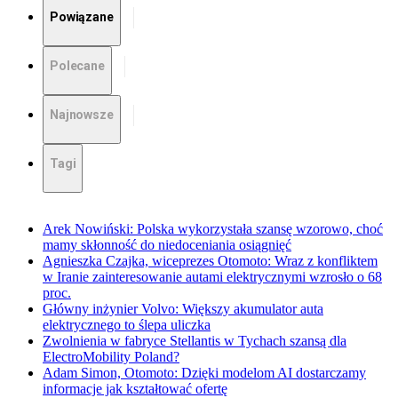
Powiązane
Polecane
Najnowsze
Tagi
Arek Nowiński: Polska wykorzystała szansę wzorowo, choć
mamy skłonność do niedoceniania osiągnięć
Agnieszka Czajka, wiceprezes Otomoto: Wraz z konfliktem
w Iranie zainteresowanie autami elektrycznymi wzrosło o 68
proc.
Główny inżynier Volvo: Większy akumulator auta
elektrycznego to ślepa uliczka
Zwolnienia w fabryce Stellantis w Tychach szansą dla
ElectroMobility Poland?
Adam Simon, Otomoto: Dzięki modelom AI dostarczamy
informacje jak kształtować ofertę