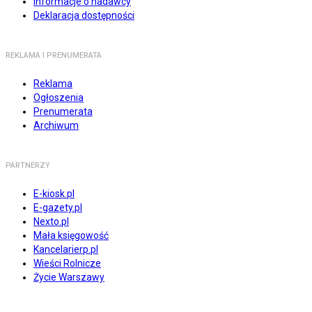
Informacje o nadawcy
Deklaracja dostępności
REKLAMA I PRENUMERATA
Reklama
Ogłoszenia
Prenumerata
Archiwum
PARTNERZY
E-kiosk.pl
E-gazety.pl
Nexto.pl
Mała księgowość
Kancelarierp.pl
Wieści Rolnicze
Życie Warszawy