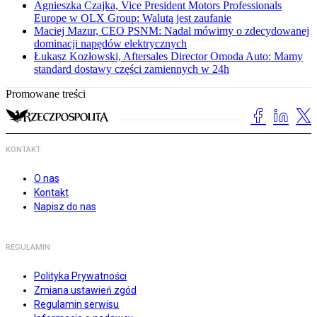
Agnieszka Czajka, Vice President Motors Professionals
Europe w OLX Group: Walutą jest zaufanie
Maciej Mazur, CEO PSNM: Nadal mówimy o zdecydowanej
dominacji napędów elektrycznych
Łukasz Kozłowski, Aftersales Director Omoda Auto: Mamy
standard dostawy części zamiennych w 24h
Promowane treści
KONTAKT
O nas
Kontakt
Napisz do nas
REGULAMIN
Polityka Prywatności
Zmiana ustawień zgód
Regulamin serwisu