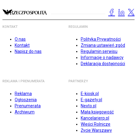
KONTAKT
REGULAMIN
O nas
Polityka Prywatności
Kontakt
Zmiana ustawień zgód
Napisz do nas
Regulamin serwisu
Informacje o nadawcy
Deklaracja dostępności
REKLAMA I PRENUMERATA
PARTNERZY
Reklama
E-kiosk.pl
Ogłoszenia
E-gazety.pl
Prenumerata
Nexto.pl
Archiwum
Mała księgowość
Kancelarierp.pl
Wieści Rolnicze
Życie Warszawy