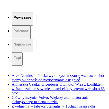
Powiązane
Polecane
Najnowsze
Tagi
Arek Nowiński: Polska wykorzystała szansę wzorowo, choć
mamy skłonność do niedoceniania osiągnięć
Agnieszka Czajka, wiceprezes Otomoto: Wraz z konfliktem
w Iranie zainteresowanie autami elektrycznymi wzrosło o 68
proc.
Główny inżynier Volvo: Większy akumulator auta
elektrycznego to ślepa uliczka
Zwolnienia w fabryce Stellantis w Tychach szansą dla