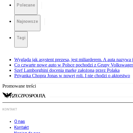
Polecane
Najnowsze
Tagi
Wygląda jak asystent prezesa, jest miliarderem. A auta nazywa
Co czwarte nowe auto w Polsce pochodzi z Grupy Volkswagen
Szef Lamborghini docenia markę założoną przez Polaka
Priyanka Chopra Jonas w nowej roli. I nie chodzi o aktorstwo
Promowane treści
KONTAKT
O nas
Kontakt