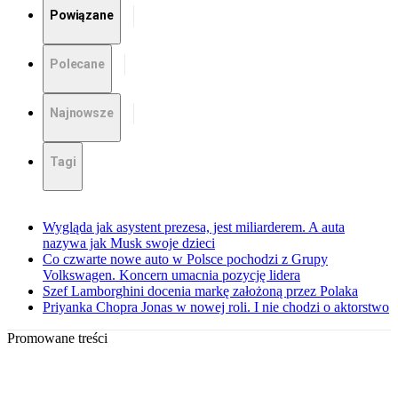
Powiązane
Polecane
Najnowsze
Tagi
Wygląda jak asystent prezesa, jest miliarderem. A auta
nazywa jak Musk swoje dzieci
Co czwarte nowe auto w Polsce pochodzi z Grupy
Volkswagen. Koncern umacnia pozycję lidera
Szef Lamborghini docenia markę założoną przez Polaka
Priyanka Chopra Jonas w nowej roli. I nie chodzi o aktorstwo
Promowane treści