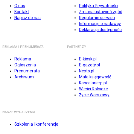
O nas
Polityka Prywatności
Kontakt
Zmiana ustawień zgód
Napisz do nas
Regulamin serwisu
Informacje o nadawcy
Deklaracja dostępności
REKLAMA I PRENUMERATA
PARTNERZY
Reklama
E-kiosk.pl
Ogłoszenia
E-gazety.pl
Prenumerata
Nexto.pl
Archiwum
Mała księgowość
Kancelarierp.pl
Wieści Rolnicze
Życie Warszawy
NASZE WYDARZENIA
Szkolenia i konferencje