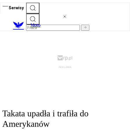
Serwisy
M
oto
Takata upadła i trafiła do
Amerykanów