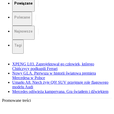
Powiązane
Polecane
Najnowsze
Tagi
XPENG L03. Zaprojektował go człowiek, którego
Chińczycy podkupili Ferrari
Nowy GLA. Pierwsza w historii światowa premiera
Mercedesa w Polsce
Umarło A8. Niech żyje Q9! SUV przejmuje rolę flagowego
modelu Audi
Mercedes odświeża kampervana. Gra światłem i dźwiękiem
Promowane treści