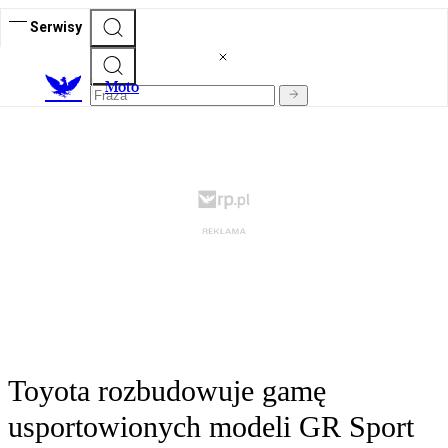
Serwisy
M
oto
Toyota rozbudowuje gamę
usportowionych modeli GR Sport