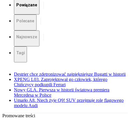
Powiązane
Polecane
Najnowsze
Tagi
Destrier chce zdetronizować najpiękniejsze Bugatti w historii
XPENG L03. Zaprojektował go człowiek, którego
Chińczycy podkupili Ferrari
Nowy GLA. Pierwsza w historii światowa premiera
Mercedesa w Polsce
Umarło A8. Niech żyje Q9! SUV przejmuje rolę flagowego
modelu Audi
Promowane treści