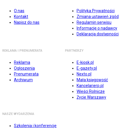
O nas
Polityka Prywatności
Kontakt
Zmiana ustawień zgód
Napisz do nas
Regulamin serwisu
Informacje o nadawcy
Deklaracja dostępności
REKLAMA I PRENUMERATA
PARTNERZY
Reklama
E-kiosk.pl
Ogłoszenia
E-gazety.pl
Prenumerata
Nexto.pl
Archiwum
Mała księgowość
Kancelarierp.pl
Wieści Rolnicze
Życie Warszawy
NASZE WYDARZENIA
Szkolenia i konferencje