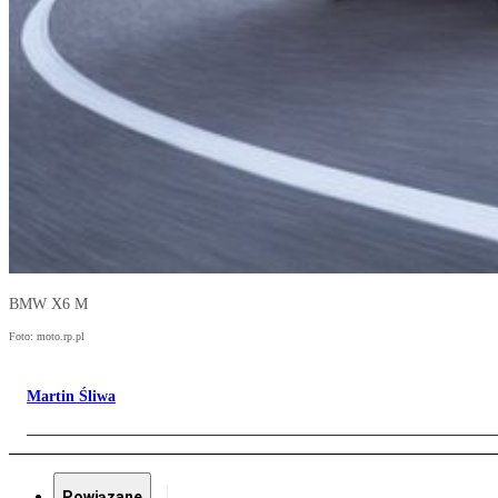
BMW X6 M
Foto: moto.rp.pl
Martin Śliwa
Powiązane