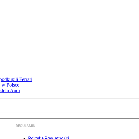
odkupili Ferrari
 w Polsce
odelu Audi
REGULAMIN
Polityka Prywatności