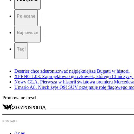
Polecane
Najnowsze
Tagi
Destrier chce zdetronizować najpiękniejsze Bugatti w historii
XPENG L03. Zaprojektował go człowiek, którego Chińczycy p
Nowy GLA. Pierwsza w historii światowa premiera Mercedesa
Umarło A8. Niech żyje Q9! SUV przejmuje rolę flagowego m
Promowane treści
KONTAKT
O nas