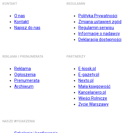
KONTAKT
REGULAMIN
O nas
Polityka Prywatności
Kontakt
Zmiana ustawień zgód
Napisz do nas
Regulamin serwisu
Informacje o nadawcy
Deklaracja dostępności
REKLAMA I PRENUMERATA
PARTNERZY
Reklama
E-kiosk.pl
Ogłoszenia
E-gazety.pl
Prenumerata
Nexto.pl
Archiwum
Mała księgowość
Kancelarierp.pl
Wieści Rolnicze
Życie Warszawy
NASZE WYDARZENIA