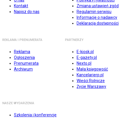
O nas
Polityka Prywatności
Kontakt
Zmiana ustawień zgód
Napisz do nas
Regulamin serwisu
Informacje o nadawcy
Deklaracja dostępności
REKLAMA I PRENUMERATA
PARTNERZY
Reklama
E-kiosk.pl
Ogłoszenia
E-gazety.pl
Prenumerata
Nexto.pl
Archiwum
Mała księgowość
Kancelarierp.pl
Wieści Rolnicze
Życie Warszawy
NASZE WYDARZENIA
Szkolenia i konferencje