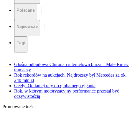
Polecane
Najnowsze
Tagi
Głośna odbudowa Chirona i internetowa burza – Mate Rimac
tłumaczy
Rok rekordów na aukcjach. Najdroższy był Mercedes za ok.
240 mln zł
Geely: Od taniej raty do globalnego giganta
Rok, w którym motoryzacyjny performance przestał być
oczywistością
Promowane treści