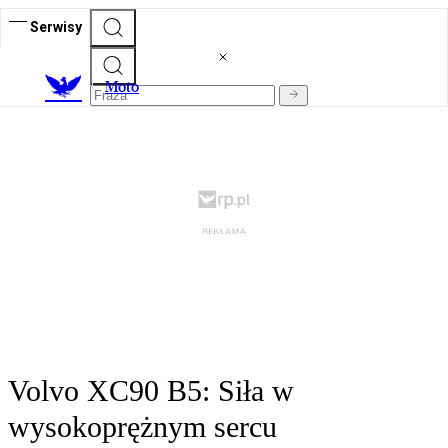
Serwisy
M
oto
Volvo XC90 B5: Siła w
wysokoprężnym sercu