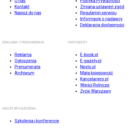
O nas
Polityka Prywatności
Kontakt
Zmiana ustawień zgód
Napisz do nas
Regulamin serwisu
Informacje o nadawcy
Deklaracja dostępności
REKLAMA I PRENUMERATA
PARTNERZY
Reklama
E-kiosk.pl
Ogłoszenia
E-gazety.pl
Prenumerata
Nexto.pl
Archiwum
Mała księgowość
Kancelarierp.pl
Wieści Rolnicze
Życie Warszawy
NASZE WYDARZENIA
Szkolenia i konferencje