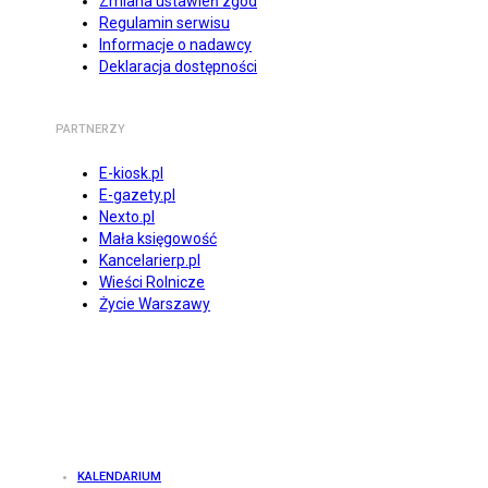
Zmiana ustawień zgód
Regulamin serwisu
Informacje o nadawcy
Deklaracja dostępności
PARTNERZY
E-kiosk.pl
E-gazety.pl
Nexto.pl
Mała księgowość
Kancelarierp.pl
Wieści Rolnicze
Życie Warszawy
KALENDARIUM