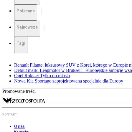
Polecane
Najnowsze
Tagi
Renault Filante: luksusowy SUV z Korei, którego w Europie 
Debiut marki Leapmotor w Brukseli – europejskie ambicje wspar
Opel Roks-e: Tylko do miasta
Nowa Kia Sportage zaprojektowana specjalnie dla Europy
Promowane treści
KONTAKT
O nas