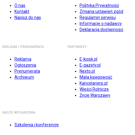
O nas
Polityka Prywatności
Kontakt
Zmiana ustawień zgód
Napisz do nas
Regulamin serwisu
Informacje o nadawcy
Deklaracja dostępności
REKLAMA I PRENUMERATA
PARTNERZY
Reklama
E-kiosk.pl
Ogłoszenia
E-gazety.pl
Prenumerata
Nexto.pl
Archiwum
Mała księgowość
Kancelarierp.pl
Wieści Rolnicze
Życie Warszawy
NASZE WYDARZENIA
Szkolenia i konferencje