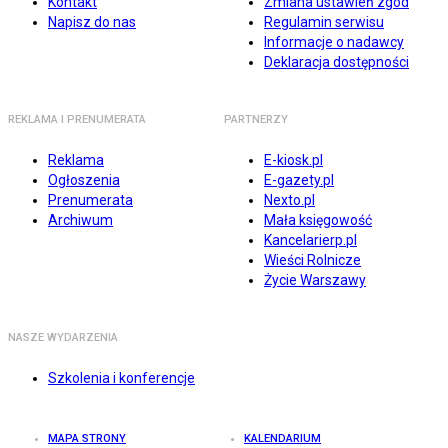
Kontakt
Zmiana ustawień zgód
Napisz do nas
Regulamin serwisu
Informacje o nadawcy
Deklaracja dostępności
REKLAMA I PRENUMERATA
PARTNERZY
Reklama
E-kiosk.pl
Ogłoszenia
E-gazety.pl
Prenumerata
Nexto.pl
Archiwum
Mała księgowość
Kancelarierp.pl
Wieści Rolnicze
Życie Warszawy
NASZE WYDARZENIA
Szkolenia i konferencje
MAPA STRONY
KALENDARIUM