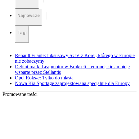
Najnowsze
Tagi
Renault Filante: luksusowy SUV z Korei, którego w Europie
nie zobaczymy
Debiut marki Leapmotor w Brukseli – europejskie ambicje
wsparte przez Stellantis
Opel Roks-e: Tylko do miasta
Nowa Kia Sportage zaprojektowana specjalnie dla Europy
Promowane treści