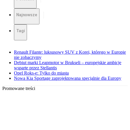
Najnowsze
Tagi
Renault Filante: luksusowy SUV z Korei, którego w Europie
nie zobaczymy
Debiut marki Leapmotor w Brukseli – europejskie ambicje
wsparte przez Stellantis
Opel Roks-e: Tylko do miasta
Nowa Kia Sportage zaprojektowana specjalnie dla Europy
Promowane treści