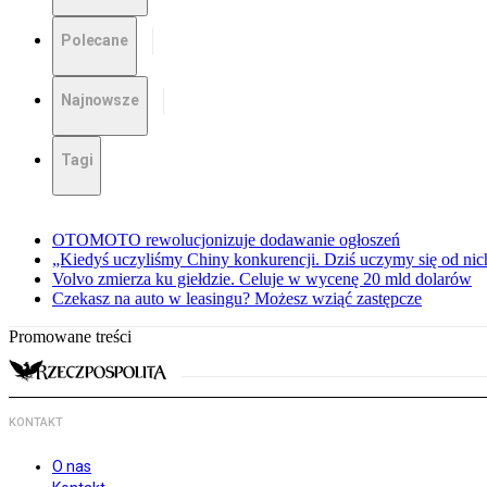
Polecane
Najnowsze
Tagi
OTOMOTO rewolucjonizuje dodawanie ogłoszeń
„Kiedyś uczyliśmy Chiny konkurencji. Dziś uczymy się od ni
Volvo zmierza ku giełdzie. Celuje w wycenę 20 mld dolarów
Czekasz na auto w leasingu? Możesz wziąć zastępcze
Promowane treści
KONTAKT
O nas