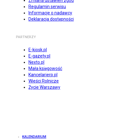
Zmiana ustawień zgód
Regulamin serwisu
Informacje o nadawcy
Deklaracja dostępności
PARTNERZY
E-kiosk.pl
E-gazety.pl
Nexto.pl
Mała księgowość
Kancelarierp.pl
Wieści Rolnicze
Życie Warszawy
KALENDARIUM