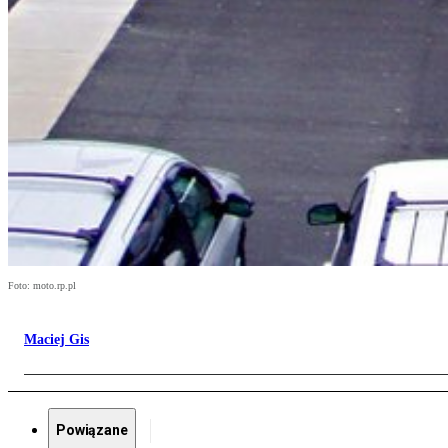
Foto: moto.rp.pl
Maciej Gis
Powiązane