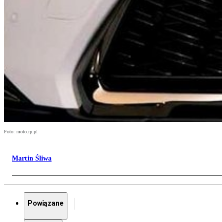
Foto: moto.rp.pl
Martin Śliwa
Powiązane