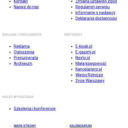
Kontakt
Zmiana ustawień zgód
Napisz do nas
Regulamin serwisu
Informacje o nadawcy
Deklaracja dostępności
REKLAMA I PRENUMERATA
PARTNERZY
Reklama
E-kiosk.pl
Ogłoszenia
E-gazety.pl
Prenumerata
Nexto.pl
Archiwum
Mała księgowość
Kancelarierp.pl
Wieści Rolnicze
Życie Warszawy
NASZE WYDARZENIA
Szkolenia i konferencje
MAPA STRONY
KALENDARIUM