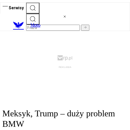
Serwisy
M
oto
Meksyk, Trump – duży problem
BMW