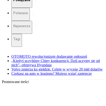
Powiązane
Polecane
Najnowsze
Tagi
OTOMOTO rewolucjonizuje dodawanie ogłoszeń
„Kiedyś uczyliśmy Chiny konkurencji. Dziś uczymy się od
nich”- ofensywa Hyundaia
Volvo zmierza ku giełdzie. Celuje w wycenę 20 mld dolarów
Czekasz na auto w leasingu? Możesz wziąć zastępcze
Promowane treści