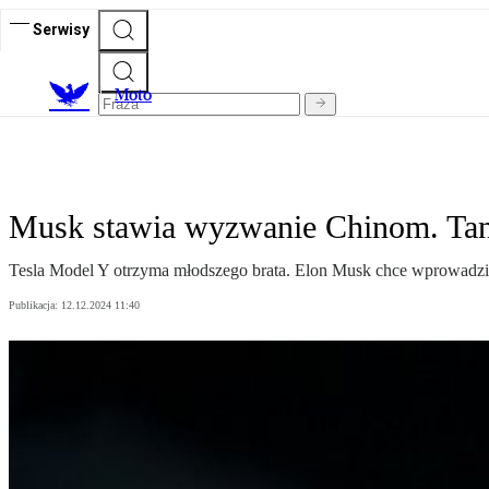
Serwisy
M
oto
Musk stawia wyzwanie Chinom. Tania
Tesla Model Y otrzyma młodszego brata. Elon Musk chce wprowadzić 
Publikacja:
12.12.2024 11:40