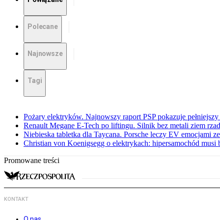
Polecane
Najnowsze
Tagi
Pożary elektryków. Najnowszy raport PSP pokazuje pełniejszy
Renault Megane E-Tech po liftingu. Silnik bez metali ziem rz
Niebieska tabletka dla Taycana. Porsche leczy EV emocjami ze
Christian von Koenigsegg o elektrykach: hipersamochód musi
Promowane treści
KONTAKT
O nas