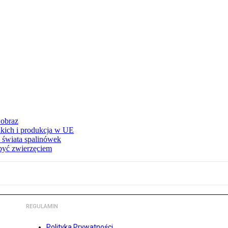
 obraz
adkich i produkcja w UE
 świata spalinówek
 być zwierzęciem
REGULAMIN
Polityka Prywatności