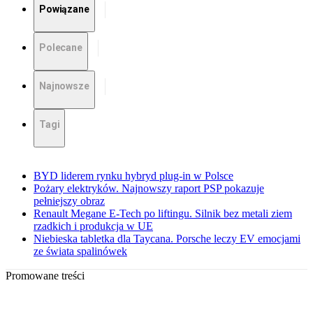
Powiązane
Polecane
Najnowsze
Tagi
BYD liderem rynku hybryd plug-in w Polsce
Pożary elektryków. Najnowszy raport PSP pokazuje
pełniejszy obraz
Renault Megane E-Tech po liftingu. Silnik bez metali ziem
rzadkich i produkcja w UE
Niebieska tabletka dla Taycana. Porsche leczy EV emocjami
ze świata spalinówek
Promowane treści