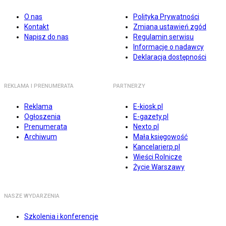
O nas
Polityka Prywatności
Kontakt
Zmiana ustawień zgód
Napisz do nas
Regulamin serwisu
Informacje o nadawcy
Deklaracja dostępności
REKLAMA I PRENUMERATA
PARTNERZY
Reklama
E-kiosk.pl
Ogłoszenia
E-gazety.pl
Prenumerata
Nexto.pl
Archiwum
Mała księgowość
Kancelarierp.pl
Wieści Rolnicze
Życie Warszawy
NASZE WYDARZENIA
Szkolenia i konferencje