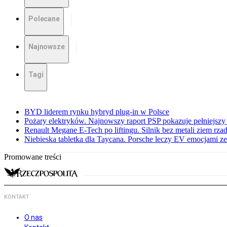
Polecane
Najnowsze
Tagi
BYD liderem rynku hybryd plug-in w Polsce
Pożary elektryków. Najnowszy raport PSP pokazuje pełniejszy
Renault Megane E-Tech po liftingu. Silnik bez metali ziem rz
Niebieska tabletka dla Taycana. Porsche leczy EV emocjami ze
Promowane treści
KONTAKT
O nas