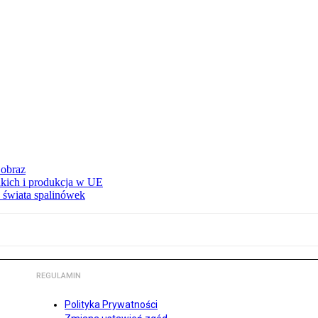
 obraz
adkich i produkcja w UE
 świata spalinówek
REGULAMIN
Polityka Prywatności