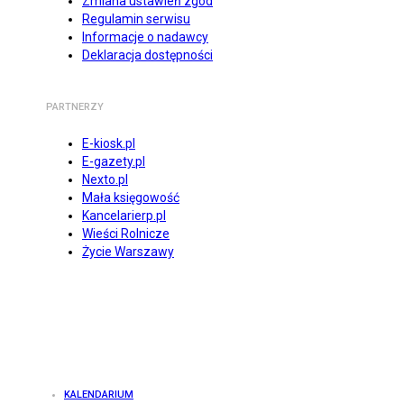
Zmiana ustawień zgód
Regulamin serwisu
Informacje o nadawcy
Deklaracja dostępności
PARTNERZY
E-kiosk.pl
E-gazety.pl
Nexto.pl
Mała księgowość
Kancelarierp.pl
Wieści Rolnicze
Życie Warszawy
KALENDARIUM