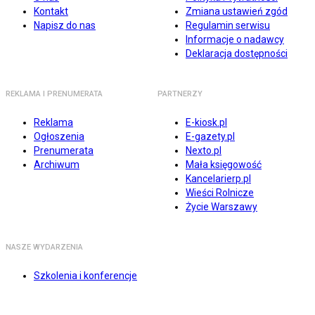
Kontakt
Zmiana ustawień zgód
Napisz do nas
Regulamin serwisu
Informacje o nadawcy
Deklaracja dostępności
REKLAMA I PRENUMERATA
PARTNERZY
Reklama
E-kiosk.pl
Ogłoszenia
E-gazety.pl
Prenumerata
Nexto.pl
Archiwum
Mała księgowość
Kancelarierp.pl
Wieści Rolnicze
Życie Warszawy
NASZE WYDARZENIA
Szkolenia i konferencje