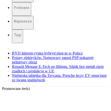
Polecane
Najnowsze
Tagi
BYD liderem rynku hybryd plug-in w Polsce
Pożary elektryków. Najnowszy raport PSP pokazuje
pełniejszy obraz
Renault Megane E-Tech po liftingu. Silnik bez metali ziem
rzadkich i produkcja w UE
Niebieska tabletka dla Taycana. Porsche leczy EV emocjami
ze świata spalinówek
Promowane treści