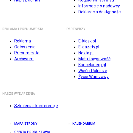
Napisz do nas
Regulamin serwisu
Informacje o nadawcy
Deklaracja dostępności
REKLAMA I PRENUMERATA
PARTNERZY
Reklama
E-kiosk.pl
Ogłoszenia
E-gazety.pl
Prenumerata
Nexto.pl
Archiwum
Mała księgowość
Kancelarierp.pl
Wieści Rolnicze
Życie Warszawy
NASZE WYDARZENIA
Szkolenia i konferencje
MAPA STRONY
KALENDARIUM
OFERTA PRODUKTOWA