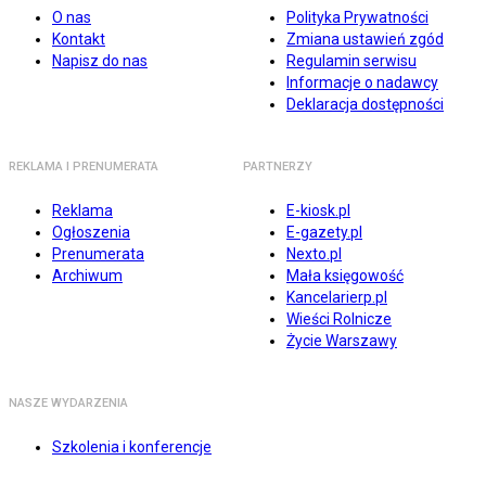
O nas
Polityka Prywatności
Kontakt
Zmiana ustawień zgód
Napisz do nas
Regulamin serwisu
Informacje o nadawcy
Deklaracja dostępności
REKLAMA I PRENUMERATA
PARTNERZY
Reklama
E-kiosk.pl
Ogłoszenia
E-gazety.pl
Prenumerata
Nexto.pl
Archiwum
Mała księgowość
Kancelarierp.pl
Wieści Rolnicze
Życie Warszawy
NASZE WYDARZENIA
Szkolenia i konferencje