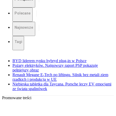
Polecane
Najnowsze
Tagi
BYD liderem rynku hybryd plug-in w Polsce
Pożary elektryków. Najnowszy raport PSP pokazuje
pełniejszy obraz
Renault Megane E-Tech po liftingu. Silnik bez metali ziem
rzadkich i produkcja w UE
Niebieska tabletka dla Taycana. Porsche leczy EV emocjami
ze świata spalinówek
Promowane treści