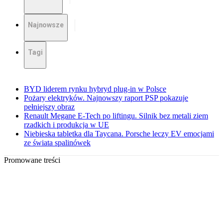
Najnowsze
Tagi
BYD liderem rynku hybryd plug-in w Polsce
Pożary elektryków. Najnowszy raport PSP pokazuje
pełniejszy obraz
Renault Megane E-Tech po liftingu. Silnik bez metali ziem
rzadkich i produkcja w UE
Niebieska tabletka dla Taycana. Porsche leczy EV emocjami
ze świata spalinówek
Promowane treści