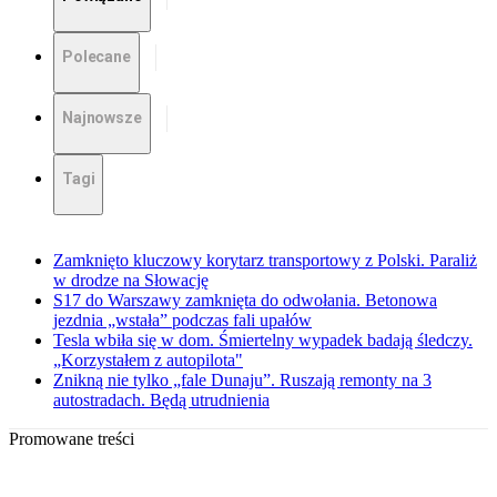
Polecane
Najnowsze
Tagi
Zamknięto kluczowy korytarz transportowy z Polski. Paraliż
w drodze na Słowację
S17 do Warszawy zamknięta do odwołania. Betonowa
jezdnia „wstała” podczas fali upałów
Tesla wbiła się w dom. Śmiertelny wypadek badają śledczy.
„Korzystałem z autopilota"
Znikną nie tylko „fale Dunaju”. Ruszają remonty na 3
autostradach. Będą utrudnienia
Promowane treści