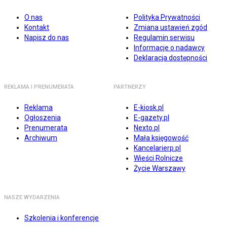
O nas
Polityka Prywatności
Kontakt
Zmiana ustawień zgód
Napisz do nas
Regulamin serwisu
Informacje o nadawcy
Deklaracja dostępności
REKLAMA I PRENUMERATA
PARTNERZY
Reklama
E-kiosk.pl
Ogłoszenia
E-gazety.pl
Prenumerata
Nexto.pl
Archiwum
Mała księgowość
Kancelarierp.pl
Wieści Rolnicze
Życie Warszawy
NASZE WYDARZENIA
Szkolenia i konferencje