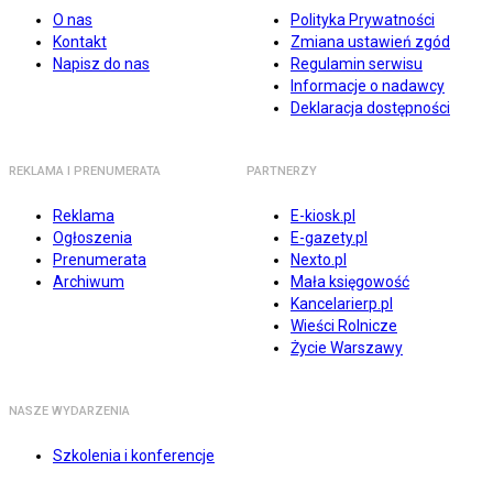
O nas
Polityka Prywatności
Kontakt
Zmiana ustawień zgód
Napisz do nas
Regulamin serwisu
Informacje o nadawcy
Deklaracja dostępności
REKLAMA I PRENUMERATA
PARTNERZY
Reklama
E-kiosk.pl
Ogłoszenia
E-gazety.pl
Prenumerata
Nexto.pl
Archiwum
Mała księgowość
Kancelarierp.pl
Wieści Rolnicze
Życie Warszawy
NASZE WYDARZENIA
Szkolenia i konferencje