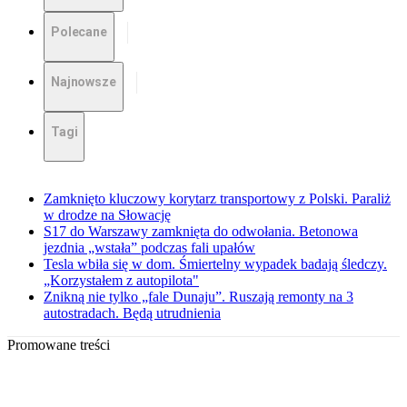
Polecane
Najnowsze
Tagi
Zamknięto kluczowy korytarz transportowy z Polski. Paraliż
w drodze na Słowację
S17 do Warszawy zamknięta do odwołania. Betonowa
jezdnia „wstała” podczas fali upałów
Tesla wbiła się w dom. Śmiertelny wypadek badają śledczy.
„Korzystałem z autopilota"
Znikną nie tylko „fale Dunaju”. Ruszają remonty na 3
autostradach. Będą utrudnienia
Promowane treści