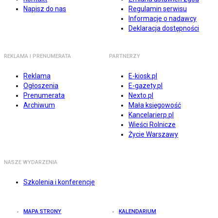
Napisz do nas
Regulamin serwisu
Informacje o nadawcy
Deklaracja dostępności
REKLAMA I PRENUMERATA
PARTNERZY
Reklama
E-kiosk.pl
Ogłoszenia
E-gazety.pl
Prenumerata
Nexto.pl
Archiwum
Mała księgowość
Kancelarierp.pl
Wieści Rolnicze
Życie Warszawy
NASZE WYDARZENIA
Szkolenia i konferencje
MAPA STRONY
KALENDARIUM