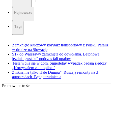
Najnowsze
Tagi
Zamknięto kluczowy korytarz transportowy z Polski. Paraliż
w drodze na Słowację
S17 do Warszawy zamknięta do odwołania. Betonowa
jezdnia „wstała” podczas fali upałów
Tesla wbiła się w dom. Śmiertelny wypadek badają śledczy.
„Korzystałem z autopilota"
Znikną nie tylko „fale Dunaju”. Ruszają remonty na 3
autostradach. Będą utrudnienia
Promowane treści