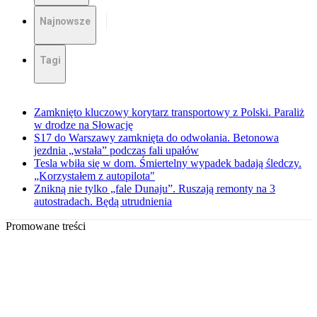
Najnowsze
Tagi
Zamknięto kluczowy korytarz transportowy z Polski. Paraliż
w drodze na Słowację
S17 do Warszawy zamknięta do odwołania. Betonowa
jezdnia „wstała” podczas fali upałów
Tesla wbiła się w dom. Śmiertelny wypadek badają śledczy.
„Korzystałem z autopilota"
Znikną nie tylko „fale Dunaju”. Ruszają remonty na 3
autostradach. Będą utrudnienia
Promowane treści