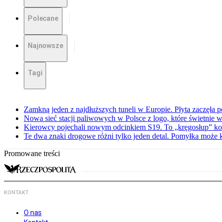
Polecane
Najnowsze
Tagi
Zamkną jeden z najdłuższych tuneli w Europie. Płyta zaczęła 
Nowa sieć stacji paliwowych w Polsce z logo, które świetnie w
Kierowcy pojechali nowym odcinkiem S19. To „kręgosłup” ko
Te dwa znaki drogowe różni tylko jeden detal. Pomyłka może 
Promowane treści
KONTAKT
O nas