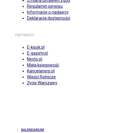
Zmiana ustawień zgód
Regulamin serwisu
Informacje o nadawcy
Deklaracja dostępności
PARTNERZY
E-kiosk.pl
E-gazety.pl
Nexto.pl
Mała księgowość
Kancelarierp.pl
Wieści Rolnicze
Życie Warszawy
KALENDARIUM