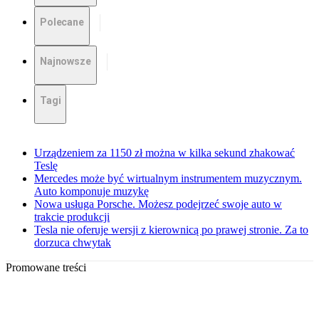
Polecane
Najnowsze
Tagi
Urządzeniem za 1150 zł można w kilka sekund zhakować
Teslę
Mercedes może być wirtualnym instrumentem muzycznym.
Auto komponuje muzykę
Nowa usługa Porsche. Możesz podejrzeć swoje auto w
trakcie produkcji
Tesla nie oferuje wersji z kierownicą po prawej stronie. Za to
dorzuca chwytak
Promowane treści