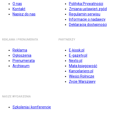
O nas
Polityka Prywatności
Kontakt
Zmiana ustawień zgód
Napisz do nas
Regulamin serwisu
Informacje o nadawcy
Deklaracja dostępności
REKLAMA I PRENUMERATA
PARTNERZY
Reklama
E-kiosk.pl
Ogłoszenia
E-gazety.pl
Prenumerata
Nexto.pl
Archiwum
Mała księgowość
Kancelarierp.pl
Wieści Rolnicze
Życie Warszawy
NASZE WYDARZENIA
Szkolenia i konferencje