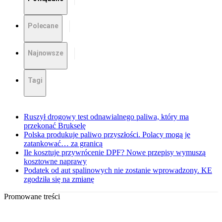
Polecane
Najnowsze
Tagi
Ruszył drogowy test odnawialnego paliwa, który ma
przekonać Brukselę
Polska produkuje paliwo przyszłości. Polacy mogą je
zatankować… za granicą
Ile kosztuje przywrócenie DPF? Nowe przepisy wymuszą
kosztowne naprawy
Podatek od aut spalinowych nie zostanie wprowadzony. KE
zgodziła się na zmianę
Promowane treści