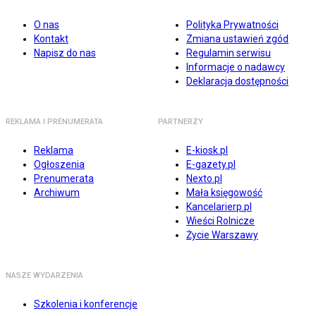
O nas
Polityka Prywatności
Kontakt
Zmiana ustawień zgód
Napisz do nas
Regulamin serwisu
Informacje o nadawcy
Deklaracja dostępności
REKLAMA I PRENUMERATA
PARTNERZY
Reklama
E-kiosk.pl
Ogłoszenia
E-gazety.pl
Prenumerata
Nexto.pl
Archiwum
Mała księgowość
Kancelarierp.pl
Wieści Rolnicze
Życie Warszawy
NASZE WYDARZENIA
Szkolenia i konferencje