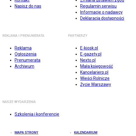
Kontakt
Zmiana ustawień zgód
Napisz do nas
Regulamin serwisu
Informacje o nadawcy
Deklaracja dostępności
REKLAMA I PRENUMERATA
PARTNERZY
Reklama
E-kiosk.pl
Ogłoszenia
E-gazety.pl
Prenumerata
Nexto.pl
Archiwum
Mała księgowość
Kancelarierp.pl
Wieści Rolnicze
Życie Warszawy
NASZE WYDARZENIA
Szkolenia i konferencje
MAPA STRONY
KALENDARIUM