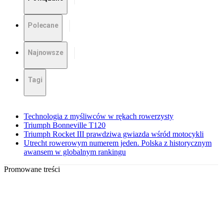
Polecane
Najnowsze
Tagi
Technologia z myśliwców w rękach rowerzysty
Triumph Bonneville T120
Triumph Rocket III prawdziwa gwiazda wśród motocykli
Utrecht rowerowym numerem jeden. Polska z historycznym
awansem w globalnym rankingu
Promowane treści