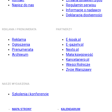
Kontakt
Zmiana ustawień zgód
Napisz do nas
Regulamin serwisu
Informacje o nadawcy
Deklaracja dostępności
REKLAMA I PRENUMERATA
PARTNERZY
Reklama
E-kiosk.pl
Ogłoszenia
E-gazety.pl
Prenumerata
Nexto.pl
Archiwum
Mała księgowość
Kancelarierp.pl
Wieści Rolnicze
Życie Warszawy
NASZE WYDARZENIA
Szkolenia i konferencje
MAPA STRONY
KALENDARIUM