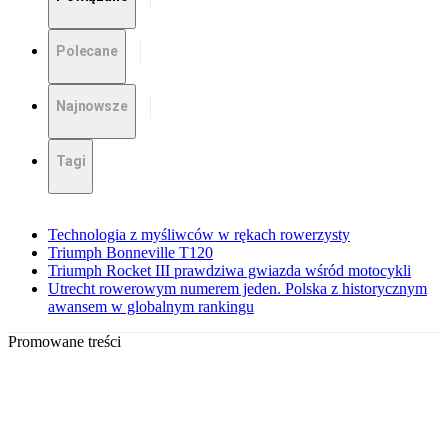
Polecane
Najnowsze
Tagi
Technologia z myśliwców w rękach rowerzysty
Triumph Bonneville T120
Triumph Rocket III prawdziwa gwiazda wśród motocykli
Utrecht rowerowym numerem jeden. Polska z historycznym
awansem w globalnym rankingu
Promowane treści