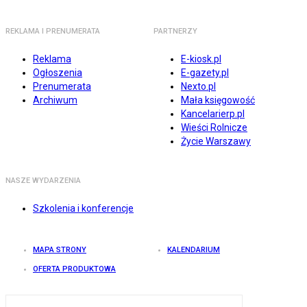
REKLAMA I PRENUMERATA
PARTNERZY
Reklama
E-kiosk.pl
Ogłoszenia
E-gazety.pl
Prenumerata
Nexto.pl
Archiwum
Mała księgowość
Kancelarierp.pl
Wieści Rolnicze
Życie Warszawy
NASZE WYDARZENIA
Szkolenia i konferencje
MAPA STRONY
KALENDARIUM
OFERTA PRODUKTOWA