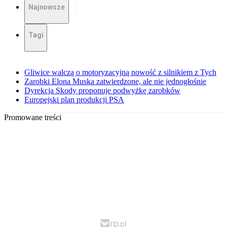
Najnowsze
Tagi
Gliwice walczą o motoryzacyjną nowość z silnikiem z Tych
Zarobki Elona Muska zatwierdzone, ale nie jednogłośnie
Dyrekcja Skody proponuje podwyżkę zarobków
Europejski plan produkcji PSA
Promowane treści