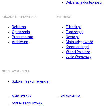
Deklaracja dostępności
REKLAMA I PRENUMERATA
PARTNERZY
Reklama
E-kiosk.pl
Ogłoszenia
E-gazety.pl
Prenumerata
Nexto.pl
Archiwum
Mała księgowość
Kancelarierp.pl
Wieści Rolnicze
Życie Warszawy
NASZE WYDARZENIA
Szkolenia i konferencje
MAPA STRONY
KALENDARIUM
OFERTA PRODUKTOWA