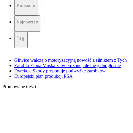
Polecane
Najnowsze
Tagi
Gliwice walczą o motoryzacyjną nowość z silnikiem z Tych
Zarobki Elona Muska zatwierdzone, ale nie jednogłośnie
Dyrekcja Skody proponuje podwyżkę zarobków
Europejski plan produkcji PSA
Promowane treści