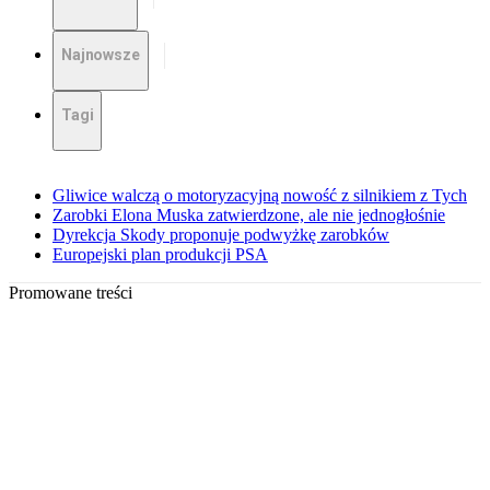
Najnowsze
Tagi
Gliwice walczą o motoryzacyjną nowość z silnikiem z Tych
Zarobki Elona Muska zatwierdzone, ale nie jednogłośnie
Dyrekcja Skody proponuje podwyżkę zarobków
Europejski plan produkcji PSA
Promowane treści