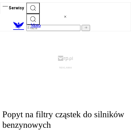
Serwisy
M
oto
Popyt na filtry cząstek do silników
benzynowych