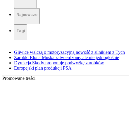
Najnowsze
Tagi
Gliwice walczą o motoryzacyjną nowość z silnikiem z Tych
Zarobki Elona Muska zatwierdzone, ale nie jednogłośnie
Dyrekcja Skody proponuje podwyżkę zarobków
Europejski plan produkcji PSA
Promowane treści