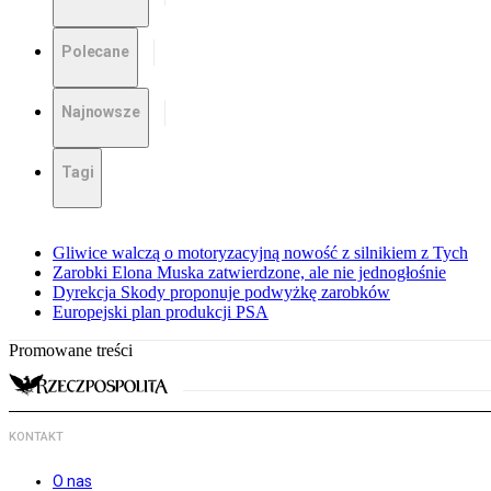
Polecane
Najnowsze
Tagi
Gliwice walczą o motoryzacyjną nowość z silnikiem z Tych
Zarobki Elona Muska zatwierdzone, ale nie jednogłośnie
Dyrekcja Skody proponuje podwyżkę zarobków
Europejski plan produkcji PSA
Promowane treści
KONTAKT
O nas