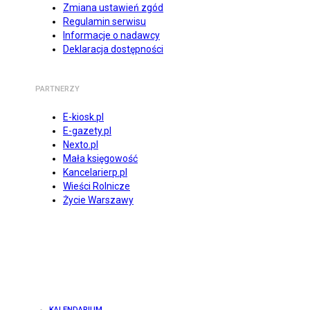
Zmiana ustawień zgód
Regulamin serwisu
Informacje o nadawcy
Deklaracja dostępności
PARTNERZY
E-kiosk.pl
E-gazety.pl
Nexto.pl
Mała księgowość
Kancelarierp.pl
Wieści Rolnicze
Życie Warszawy
KALENDARIUM