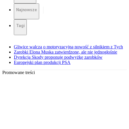
Najnowsze
Tagi
Gliwice walczą o motoryzacyjną nowość z silnikiem z Tych
Zarobki Elona Muska zatwierdzone, ale nie jednogłośnie
Dyrekcja Skody proponuje podwyżkę zarobków
Europejski plan produkcji PSA
Promowane treści