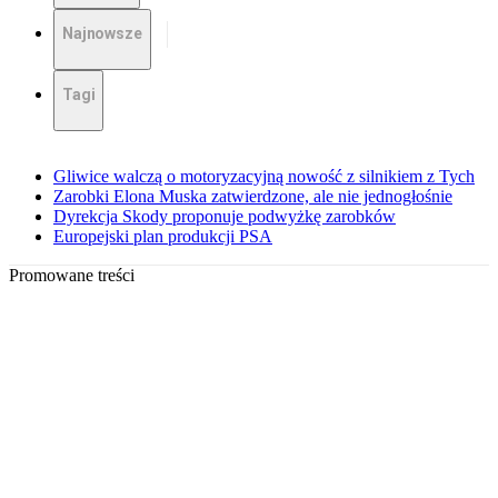
Najnowsze
Tagi
Gliwice walczą o motoryzacyjną nowość z silnikiem z Tych
Zarobki Elona Muska zatwierdzone, ale nie jednogłośnie
Dyrekcja Skody proponuje podwyżkę zarobków
Europejski plan produkcji PSA
Promowane treści