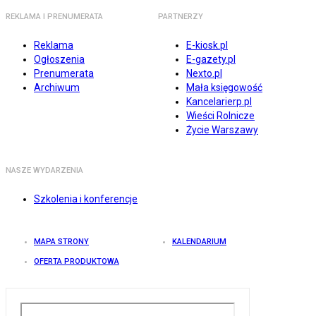
REKLAMA I PRENUMERATA
PARTNERZY
Reklama
E-kiosk.pl
Ogłoszenia
E-gazety.pl
Prenumerata
Nexto.pl
Archiwum
Mała księgowość
Kancelarierp.pl
Wieści Rolnicze
Życie Warszawy
NASZE WYDARZENIA
Szkolenia i konferencje
MAPA STRONY
KALENDARIUM
OFERTA PRODUKTOWA