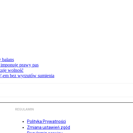
y balans
 imponuje prawy pas
akuje wolność
-em bez wyrzutów sumienia
REGULAMIN
Polityka Prywatności
Zmiana ustawień zgód