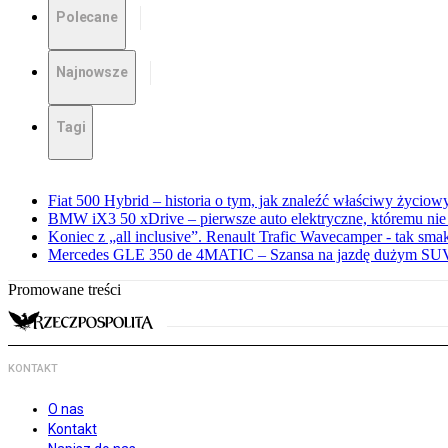
Polecane
Najnowsze
Tagi
Fiat 500 Hybrid – historia o tym, jak znaleźć właściwy życiow
BMW iX3 50 xDrive – pierwsze auto elektryczne, któremu nie
Koniec z „all inclusive”. Renault Trafic Wavecamper - tak sm
Mercedes GLE 350 de 4MATIC – Szansa na jazdę dużym SUV
Promowane treści
KONTAKT
O nas
Kontakt