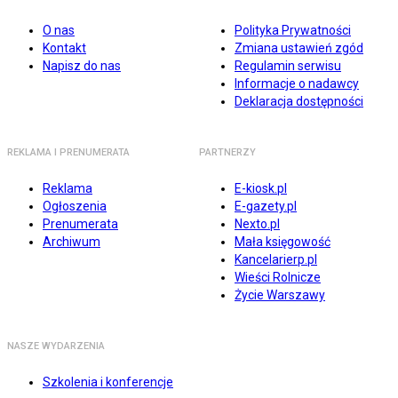
O nas
Polityka Prywatności
Kontakt
Zmiana ustawień zgód
Napisz do nas
Regulamin serwisu
Informacje o nadawcy
Deklaracja dostępności
REKLAMA I PRENUMERATA
PARTNERZY
Reklama
E-kiosk.pl
Ogłoszenia
E-gazety.pl
Prenumerata
Nexto.pl
Archiwum
Mała księgowość
Kancelarierp.pl
Wieści Rolnicze
Życie Warszawy
NASZE WYDARZENIA
Szkolenia i konferencje