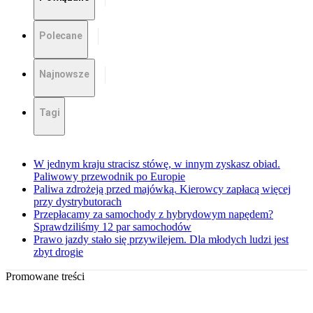
Polecane
Najnowsze
Tagi
W jednym kraju stracisz stówę, w innym zyskasz obiad.
Paliwowy przewodnik po Europie
Paliwa zdrożeją przed majówką. Kierowcy zapłacą więcej
przy dystrybutorach
Przepłacamy za samochody z hybrydowym napędem?
Sprawdziliśmy 12 par samochodów
Prawo jazdy stało się przywilejem. Dla młodych ludzi jest
zbyt drogie
Promowane treści